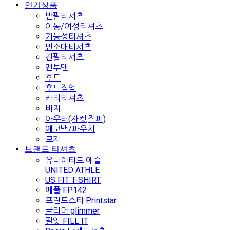
인기상품
반팔티셔츠
아동/여성티셔츠
기능성티셔츠
민소매티셔츠
긴팔티셔츠
맨투맨
후드
후드집업
카라티셔츠
바지
아우터(자켓,점퍼)
에코백/파우치
모자
브랜드 티셔츠
유나이티드 애슬
UNITED ATHLE
US FIT T-SHIRT
페플 FP142
프린트스타 Printstar
글리머 glimmer
필잇 FILL IT