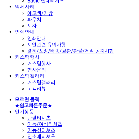
Basic 단체티셔츠
악세사리
에코백/가방
파우치
모자
인쇄안내
인쇄안내
도안관련 유의사항
결제/포장/배송/교환/환불/제작 공지사항
커스텀행사
커스텀행사
행사문의
커스텀갤러리
커스텀갤러리
고객리뷰
모르면 클릭
★쉽고빠른주문★
인기상품
반팔티셔츠
아동/여성티셔츠
기능성티셔츠
민소매티셔츠