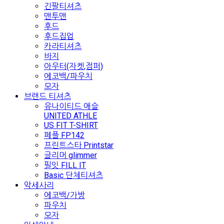
긴팔티셔츠
맨투맨
후드
후드집업
카라티셔츠
바지
아우터(자켓,점퍼)
에코백/파우치
모자
브랜드 티셔츠
유나이티드 애슬
UNITED ATHLE
US FIT T-SHIRT
페플 FP142
프린트스타 Printstar
글리머 glimmer
필잇 FILL IT
Basic 단체티셔츠
악세사리
에코백/가방
파우치
모자