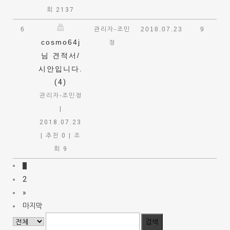
회 2137
6
관리자-조민
2018.07.23
9
cosmo64j
정
님 견적서/
시안입니다.
(4)
관리자-조민정
|
2018.07.23
|
추천 0
|
조
회 9
1
2
»
마지막
검색