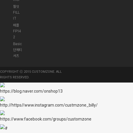
필잇
FILL
IT
페플
FP14
2
Basic
단체티
셔츠
COPYRIGHT ⓒ 2015 CUSTOMZONE. ALL
RIGHTS RESERVED.