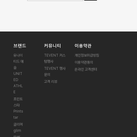
브랜드
커뮤니티
이용약관
유나이
TEVENT 커스
개인정보취급방침
티드 애
텀행사
이용약관동의
슬
TEVENT 행사
온라인 고객센터
UNIT
문의
ED
고객 리뷰
ATHL
E
프린트
스타
Prints
tar
글리머
glim
mer