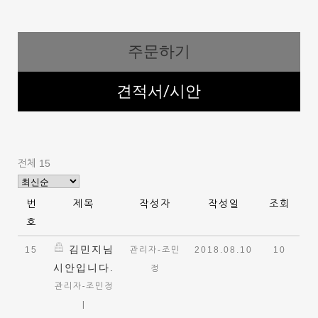
주문하기
견적서/시안
전체 15
번
제목
작성자
작성일
조회
호
김민지님
15
관리자-조민
2018.08.10
10
시안입니다.
정
관리자-조민정
|