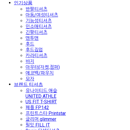
인기상품
반팔티셔츠
아동/여성티셔츠
기능성티셔츠
민소매티셔츠
긴팔티셔츠
맨투맨
후드
후드집업
카라티셔츠
바지
아우터(자켓,점퍼)
에코백/파우치
모자
브랜드 티셔츠
유나이티드 애슬
UNITED ATHLE
US FIT T-SHIRT
페플 FP142
프린트스타 Printstar
글리머 glimmer
필잇 FILL IT