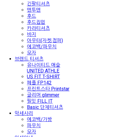
긴팔티셔츠
맨투맨
후드
후드집업
카라티셔츠
바지
아우터(자켓,점퍼)
에코백/파우치
모자
브랜드 티셔츠
유나이티드 애슬
UNITED ATHLE
US FIT T-SHIRT
페플 FP142
프린트스타 Printstar
글리머 glimmer
필잇 FILL IT
Basic 단체티셔츠
악세사리
에코백/가방
파우치
모자