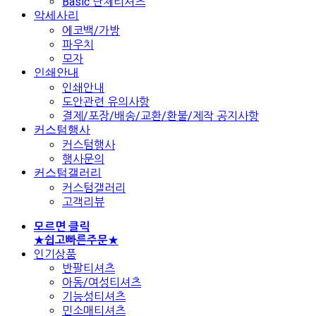
Basic 단체티셔츠
악세사리
에코백/가방
파우치
모자
인쇄안내
인쇄안내
도안관련 유의사항
결제/포장/배송/교환/환불/제작 공지사항
커스텀행사
커스텀행사
행사문의
커스텀갤러리
커스텀갤러리
고객리뷰
모르면 클릭
★쉽고빠른주문★
인기상품
반팔티셔츠
아동/여성티셔츠
기능성티셔츠
민소매티셔츠