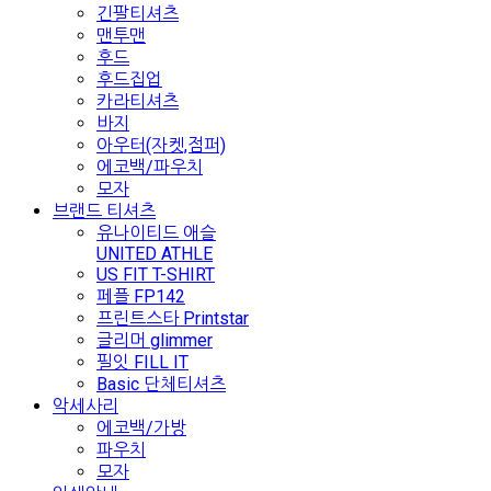
긴팔티셔츠
맨투맨
후드
후드집업
카라티셔츠
바지
아우터(자켓,점퍼)
에코백/파우치
모자
브랜드 티셔츠
유나이티드 애슬
UNITED ATHLE
US FIT T-SHIRT
페플 FP142
프린트스타 Printstar
글리머 glimmer
필잇 FILL IT
Basic 단체티셔츠
악세사리
에코백/가방
파우치
모자