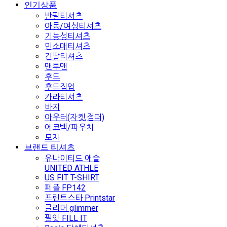
인기상품
반팔티셔츠
아동/여성티셔츠
기능성티셔츠
민소매티셔츠
긴팔티셔츠
맨투맨
후드
후드집업
카라티셔츠
바지
아우터(자켓,점퍼)
에코백/파우치
모자
브랜드 티셔츠
유나이티드 애슬
UNITED ATHLE
US FIT T-SHIRT
페플 FP142
프린트스타 Printstar
글리머 glimmer
필잇 FILL IT