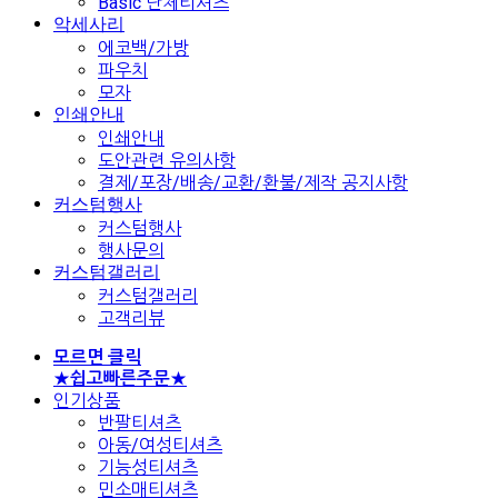
Basic 단체티셔츠
악세사리
에코백/가방
파우치
모자
인쇄안내
인쇄안내
도안관련 유의사항
결제/포장/배송/교환/환불/제작 공지사항
커스텀행사
커스텀행사
행사문의
커스텀갤러리
커스텀갤러리
고객리뷰
모르면 클릭
★쉽고빠른주문★
인기상품
반팔티셔츠
아동/여성티셔츠
기능성티셔츠
민소매티셔츠